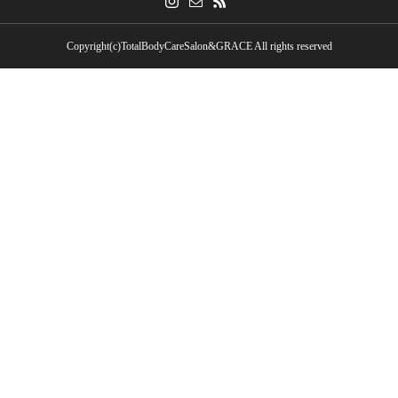
Copyright(c)TotalBodyCareSalon&GRACE All rights reserved