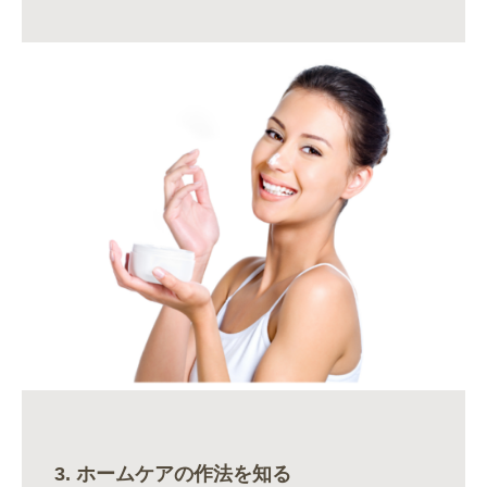
日々
の積
み重
ねが
１
年・
3. ホームケアの作法を知る