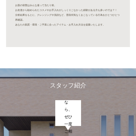
５
お肌の状態はみんな違って当たり前。
年・
お友達から勧められたコスメやお手入れがしっくりこなかった経験がある方も多いのでは？！
１０
分析結果をもとに、クレンジングや洗顔など、普段何気なくおこなっている行為をひとつひとつ
再確認。
年後
あなたの肌質・環境・ご予算に合ったアイテム・お手入れ方法を提案いたします。
のお
肌を
つく
りま
す。
お肌
やボ
ディ
スタッフ紹介
でお
悩み
な
ら、
ぜひ
一度
ご相