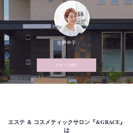
談く
ださ
い。
あな
たが
ずっ
矢野幸子
と笑
顔で
過ご
スタッフ紹介
せる
よう
に、
しっ
かり
サポ
ート
いた
エステ ＆ コスメティックサロン『&GRACE』
しま
は
す。